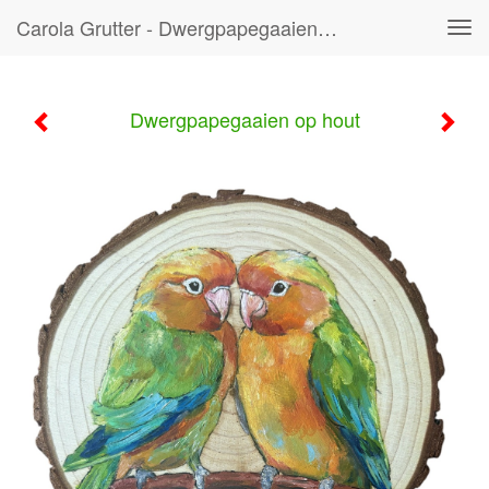
Carola Grutter - Dwergpapegaaien Op Hout
Tog
navi
Dwergpapegaaien op hout