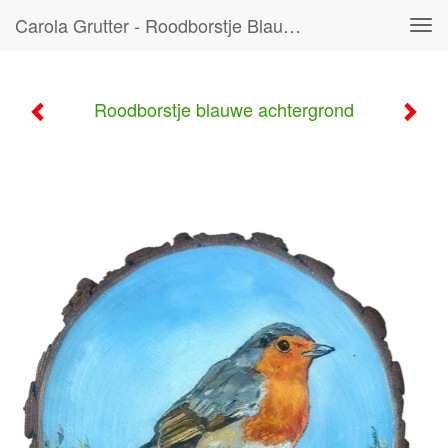
Carola Grutter - Roodborstje Blauwe Achtergrond
Tog
navi
Roodborstje blauwe achtergrond