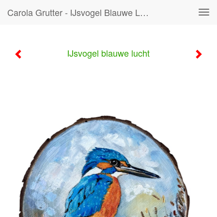
Carola Grutter - IJsvogel Blauwe Lucht
Tog
navi
IJsvogel blauwe lucht